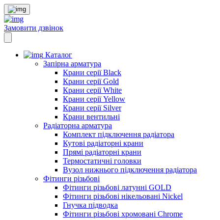
Замовити дзвінок
Каталог
Запірна арматура
Крани серії Black
Крани серії Gold
Крани серії White
Крани серії Yellow
Крани серії Silver
Крани вентильні
Радіаторна арматура
Комплект підключення радіатора
Кутові радіаторні крани
Прямі радіаторні крани
Термостатичні головки
Вузол нижнього підключення радіатора
Фітинги різьбові
Фітинги різьбові латунні GOLD
Фітинги різьбові нікельовані Nickel
Гнучка підводка
Фітинги різьбові хромовані Chrome