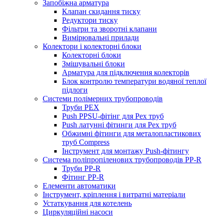
Запобіжна арматура
Клапан скидання тиску
Редуктори тиску
Фільтри та зворотні клапани
Вимірювальні прилади
Колектори і колекторні блоки
Колекторні блоки
Змішувальні блоки
Арматура для підключення колекторів
Блок контролю температури водяної теплої
підлоги
Системи полімерних трубопроводів
Труби PEX
Push PPSU-фітінг для Pex труб
Push латунні фітинги для Pex труб
Обжимні фітинги для металопластикових
труб Compress
Інструмент для монтажу Push-фітингу
Система поліпропіленових трубопроводів PP-R
Труби PP-R
Фітинг PP-R
Елементи автоматики
Інструмент, кріплення і витратні матеріали
Устаткування для котелень
Циркуляційні насоси