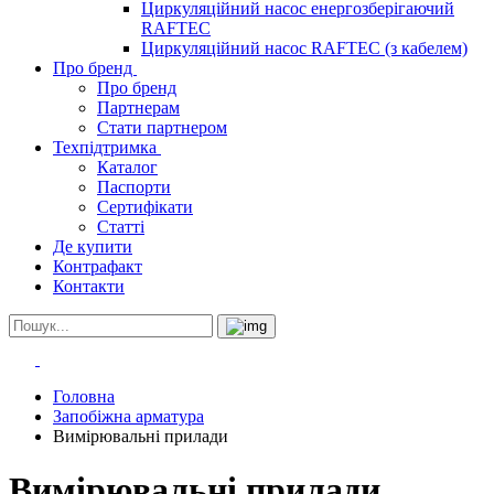
Циркуляційний насос енергозберігаючий
RAFTEC
Циркуляційний насос RAFTEC (з кабелем)
Про бренд
Про бренд
Партнерам
Стати партнером
Техпідтримка
Каталог
Паспорти
Сертифікати
Статті
Де купити
Контрафакт
Контакти
Головна
Запобіжна арматура
Вимірювальні прилади
Вимірювальні прилади