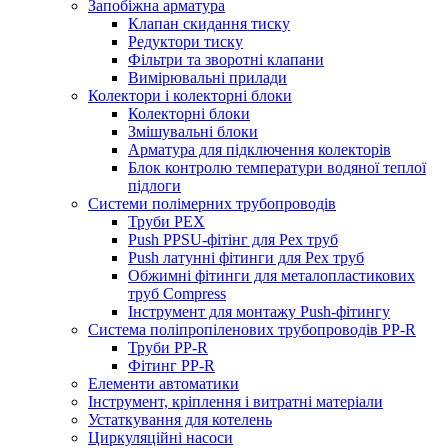
Запобіжна арматура
Клапан скидання тиску
Редуктори тиску
Фільтри та зворотні клапани
Вимірювальні прилади
Колектори і колекторні блоки
Колекторні блоки
Змішувальні блоки
Арматура для підключення колекторів
Блок контролю температури водяної теплої
підлоги
Системи полімерних трубопроводів
Труби PEX
Push PPSU-фітінг для Pex труб
Push латунні фітинги для Pex труб
Обжимні фітинги для металопластикових
труб Compress
Інструмент для монтажу Push-фітингу
Система поліпропіленових трубопроводів PP-R
Труби PP-R
Фітинг PP-R
Елементи автоматики
Інструмент, кріплення і витратні матеріали
Устаткування для котелень
Циркуляційні насоси