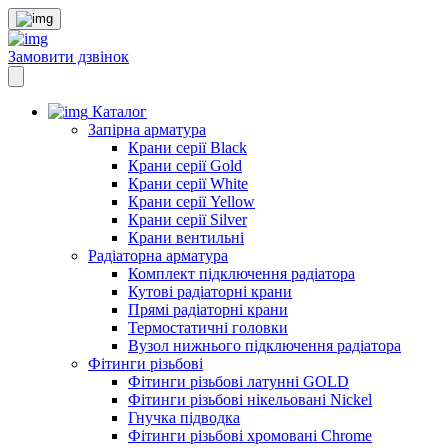
Замовити дзвінок
Каталог
Запірна арматура
Крани серії Black
Крани серії Gold
Крани серії White
Крани серії Yellow
Крани серії Silver
Крани вентильні
Радіаторна арматура
Комплект підключення радіатора
Кутові радіаторні крани
Прямі радіаторні крани
Термостатичні головки
Вузол нижнього підключення радіатора
Фітинги різьбові
Фітинги різьбові латунні GOLD
Фітинги різьбові нікельовані Nickel
Гнучка підводка
Фітинги різьбові хромовані Chrome