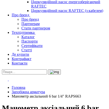
Циркуляційний насос енергозберігаючий
RAFTEC
Циркуляційний насос RAFTEC (з кабелем)
Про бренд
Про бренд
Партнерам
Стати партнером
Техпідтримка
Каталог
Паспорти
Сертифікати
Статті
Де купити
Контрафакт
Контакти
Головна
Запобіжна арматура
Манометр аксіальний 6 bar 1/4" RAPS663
Манометр аксіальний 6 bar