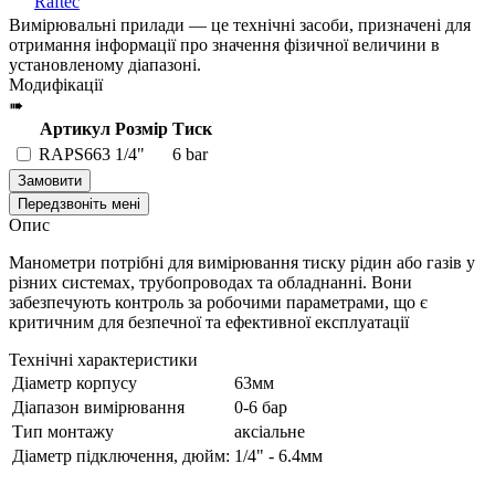
Raftec
Вимірювальні прилади — це технічні засоби, призначені для
отримання інформації про значення фізичної величини в
установленому діапазоні.
Модифікації
➠
Артикул
Розмір
Тиск
RAPS663
1/4"
6 bar
Замовити
Передзвоніть мені
Опис
Манометри потрібні для вимірювання тиску рідин або газів у
різних системах, трубопроводах та обладнанні. Вони
забезпечують контроль за робочими параметрами, що є
критичним для безпечної та ефективної експлуатації
Технічні характеристики
Діаметр корпусу
63мм
Діапазон вимірювання
0-6 бар
Тип монтажу
аксіальне
Діаметр підключення, дюйм:
1/4" - 6.4мм