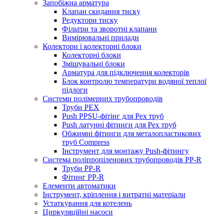
Запобіжна арматура
Клапан скидання тиску
Редуктори тиску
Фільтри та зворотні клапани
Вимірювальні прилади
Колектори і колекторні блоки
Колекторні блоки
Змішувальні блоки
Арматура для підключення колекторів
Блок контролю температури водяної теплої
підлоги
Системи полімерних трубопроводів
Труби PEX
Push PPSU-фітінг для Pex труб
Push латунні фітинги для Pex труб
Обжимні фітинги для металопластикових
труб Compress
Інструмент для монтажу Push-фітингу
Система поліпропіленових трубопроводів PP-R
Труби PP-R
Фітинг PP-R
Елементи автоматики
Інструмент, кріплення і витратні матеріали
Устаткування для котелень
Циркуляційні насоси