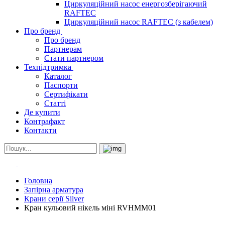
Циркуляційний насос енергозберігаючий
RAFTEC
Циркуляційний насос RAFTEC (з кабелем)
Про бренд
Про бренд
Партнерам
Стати партнером
Техпідтримка
Каталог
Паспорти
Сертифікати
Статті
Де купити
Контрафакт
Контакти
Головна
Запірна арматура
Крани серії Silver
Кран кульовий нікель міні RVHMM01