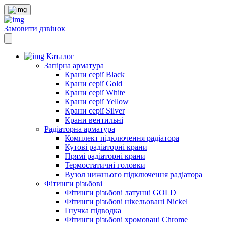
Замовити дзвінок
Каталог
Запірна арматура
Крани серії Black
Крани серії Gold
Крани серії White
Крани серії Yellow
Крани серії Silver
Крани вентильні
Радіаторна арматура
Комплект підключення радіатора
Кутові радіаторні крани
Прямі радіаторні крани
Термостатичні головки
Вузол нижнього підключення радіатора
Фітинги різьбові
Фітинги різьбові латунні GOLD
Фітинги різьбові нікельовані Nickel
Гнучка підводка
Фітинги різьбові хромовані Chrome