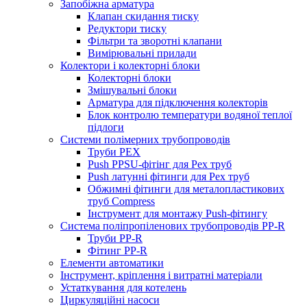
Запобіжна арматура
Клапан скидання тиску
Редуктори тиску
Фільтри та зворотні клапани
Вимірювальні прилади
Колектори і колекторні блоки
Колекторні блоки
Змішувальні блоки
Арматура для підключення колекторів
Блок контролю температури водяної теплої
підлоги
Системи полімерних трубопроводів
Труби PEX
Push PPSU-фітінг для Pex труб
Push латунні фітинги для Pex труб
Обжимні фітинги для металопластикових
труб Compress
Інструмент для монтажу Push-фітингу
Система поліпропіленових трубопроводів PP-R
Труби PP-R
Фітинг PP-R
Елементи автоматики
Інструмент, кріплення і витратні матеріали
Устаткування для котелень
Циркуляційні насоси