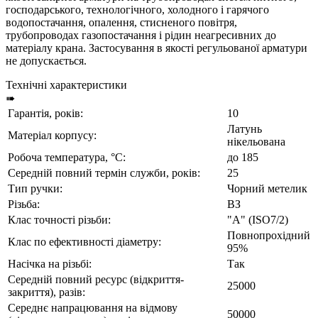
господарського, технологічного, холодного і гарячого
водопостачання, опалення, стисненого повітря,
трубопроводах газопостачання і рідин неагресивних до
матеріалу крана. Застосування в якості регульованої арматури
не допускається.
Технічні характеристики
➠
Гарантія, років:
10
Латунь
Матеріал корпусу:
нікельована
Робоча температура, °C:
до 185
Середній повний термін служби, років:
25
Тип ручки:
Чорний метелик
Різьба:
ВЗ
Клас точності різьби:
"А" (ISO7/2)
Повнопрохідний
Клас по ефективності діаметру:
95%
Насічка на різьбі:
Так
Середній повний ресурс (відкриття-
25000
закриття), разів:
Середнє напрацювання на відмову
50000