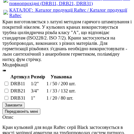
повнопрохідні (DRB11, DRB21, DRB31)
КАТАЛОГ:
Каталог продукції Raftec / Каталог продукції
Raftec
Кран виготовляється з латуні методом гарячого штампування і
покритий нікелем. У кульових кранах використовується
трубна циліндрична різьба класу "А", що відповідає
стандартам (ISO228/2. ISO 7/2). Крани застосуються на
трубопроводах, виконаних з різних матеріалів. Для
герметизації різьбових з'єднань необхідно використовувати -
льон сантехнічний з анаеробним герметиком, поліамідну
нитку, фум стрічку.
Модифікації
➠
Артикул
Розмір
Упаковка
DRB11
1/2"
1 / 50 / 200 шт.
DRB21
3/4"
1 / 33 / 132 шт.
DRB31
1"
1 / 20 / 80 шт.
Замовити
Передзвоніть мені
Опис
Кран кульовий для води Raftec серії Black застосовується в
якості запірної арматури на трубопроводах систем питного,