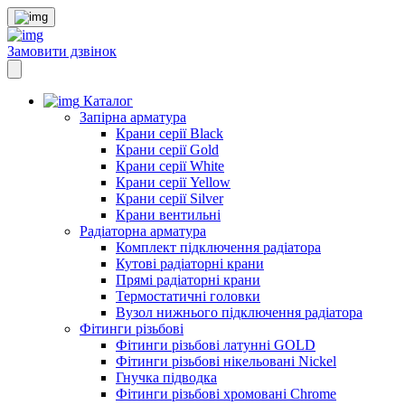
Замовити дзвінок
Каталог
Запірна арматура
Крани серії Black
Крани серії Gold
Крани серії White
Крани серії Yellow
Крани серії Silver
Крани вентильні
Радіаторна арматура
Комплект підключення радіатора
Кутові радіаторні крани
Прямі радіаторні крани
Термостатичні головки
Вузол нижнього підключення радіатора
Фітинги різьбові
Фітинги різьбові латунні GOLD
Фітинги різьбові нікельовані Nickel
Гнучка підводка
Фітинги різьбові хромовані Chrome