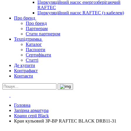
Циркуляційний насос енергозберігаючий
RAFTEC
Циркуляційний насос RAFTEC (з кабелем)
Про бренд
Про бренд
Партнерам
Стати партнером
Техпідтримка
Каталог
Паспорти
Сертифікати
Статті
Де купити
Контрафакт
Контакти
Головна
Запірна арматура
Крани серії Black
Кран кульовий ЗР-ВР RAFTEC BLACK DRB11-31