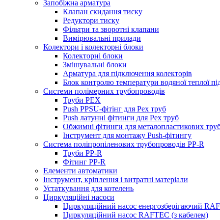
Запобіжна арматура
Клапан скидання тиску
Редуктори тиску
Фільтри та зворотні клапани
Вимірювальні прилади
Колектори і колекторні блоки
Колекторні блоки
Змішувальні блоки
Арматура для підключення колекторів
Блок контролю температури водяної теплої пі
Системи полімерних трубопроводів
Труби PEX
Push PPSU-фітінг для Pex труб
Push латунні фітинги для Pex труб
Обжимні фітинги для металопластикових тру
Інструмент для монтажу Push-фітингу
Система поліпропіленових трубопроводів PP-R
Труби PP-R
Фітинг PP-R
Елементи автоматики
Інструмент, кріплення і витратні матеріали
Устаткування для котелень
Циркуляційні насоси
Циркуляційний насос енергозберігаючий RA
Циркуляційний насос RAFTEC (з кабелем)