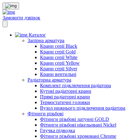
Замовити дзвінок
Каталог
Запірна арматура
Крани серії Black
Крани серії Gold
Крани серії White
Крани серії Yellow
Крани серії Silver
Крани вентильні
Радіаторна арматура
Комплект підключення радіатора
Кутові радіаторні крани
Прямі радіаторні крани
Термостатичні головки
Вузол нижнього підключення радіатора
Фітинги різьбові
Фітинги різьбові латунні GOLD
Фітинги різьбові нікельовані Nickel
Гнучка підводка
Фітинги різьбові хромовані Chrome