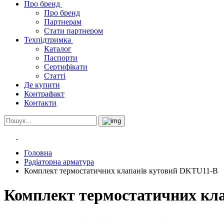
Про бренд
Про бренд
Партнерам
Стати партнером
Техпідтримка
Каталог
Паспорти
Сертифікати
Статті
Де купити
Контрафакт
Контакти
Головна
Радіаторна арматура
Комплект термостатичних клапанів кутовий DKTU11-B
Комплект термостатичних кл