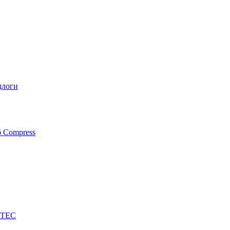
длоги
б Compress
FTEC