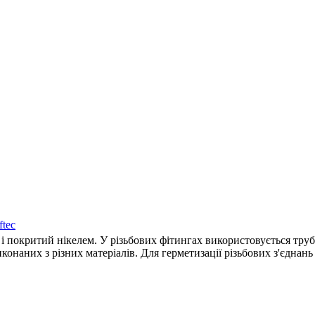
ftec
і покритий нікелем. У різьбових фітингах використовується труб
иконаних з різних матеріалів. Для герметизації різьбових з'єдна