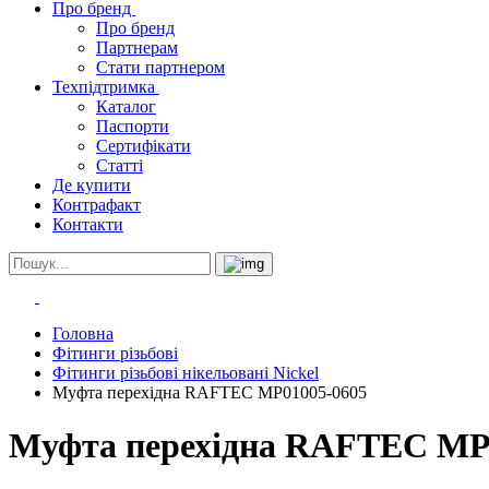
Про бренд
Про бренд
Партнерам
Стати партнером
Техпідтримка
Каталог
Паспорти
Сертифікати
Статті
Де купити
Контрафакт
Контакти
Головна
Фітинги різьбові
Фітинги різьбові нікельовані Nickel
Муфта перехідна RAFTEC MP01005-0605
Муфта перехідна RAFTEC MP