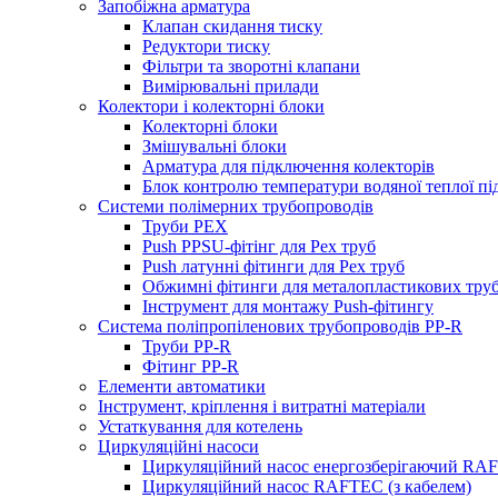
Запобіжна арматура
Клапан скидання тиску
Редуктори тиску
Фільтри та зворотні клапани
Вимірювальні прилади
Колектори і колекторні блоки
Колекторні блоки
Змішувальні блоки
Арматура для підключення колекторів
Блок контролю температури водяної теплої пі
Системи полімерних трубопроводів
Труби PEX
Push PPSU-фітінг для Pex труб
Push латунні фітинги для Pex труб
Обжимні фітинги для металопластикових тру
Інструмент для монтажу Push-фітингу
Система поліпропіленових трубопроводів PP-R
Труби PP-R
Фітинг PP-R
Елементи автоматики
Інструмент, кріплення і витратні матеріали
Устаткування для котелень
Циркуляційні насоси
Циркуляційний насос енергозберігаючий RA
Циркуляційний насос RAFTEC (з кабелем)