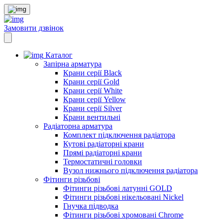
Замовити дзвінок
Каталог
Запірна арматура
Крани серії Black
Крани серії Gold
Крани серії White
Крани серії Yellow
Крани серії Silver
Крани вентильні
Радіаторна арматура
Комплект підключення радіатора
Кутові радіаторні крани
Прямі радіаторні крани
Термостатичні головки
Вузол нижнього підключення радіатора
Фітинги різьбові
Фітинги різьбові латунні GOLD
Фітинги різьбові нікельовані Nickel
Гнучка підводка
Фітинги різьбові хромовані Chrome